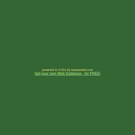
powered in 0.01s by baseportal.com
Get your own Web Database - for FREE!