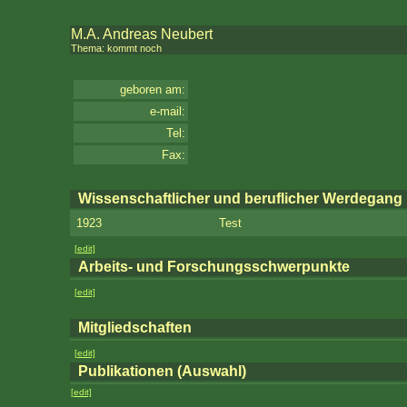
M.A. Andreas Neubert
Thema: kommt noch
geboren am:
e-mail:
Tel:
Fax:
Wissenschaftlicher und beruflicher Werdegang
1923
Test
[edit]
Arbeits- und Forschungsschwerpunkte
[edit]
Mitgliedschaften
[edit]
Publikationen (Auswahl)
[edit]